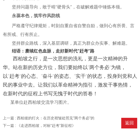
坚持问题导向，敢于啃“硬骨头”，在破解难题中锤炼本领。
永葆本色，筑牢作风防线
严格遵守纪律规矩，时刻自重自省自警自励，做到心有所畏、言
有所戒、行有所止。
坚持群众路线，深入基层调研，真正为群众办实事、解难题。
结语：赓续红色血脉，走好新时代“赶考”路
西柏坡之行，是一次思想的洗礼，更是一次精神的升
华。站在新的历史方位，我们要始终以“两个务必”为镜，
以“赶考”的心态、“奋斗”的姿态、“实干”的状态，投身到党和人
民的事业中去。让我们以革命精神为指引，激发干事热情，
在新时代的征程上书写无愧于时代的答卷！
某单位赴西柏坡交流学习图片。
上一篇 : 西柏坡的灯火：在历史褶皱处照见"两个务必"的
返回
永恒光芒
下一篇 : 《走进西柏坡，对标“赶考”新征程》