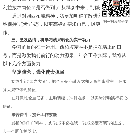
利益放在首位？是否做到了“从群众中来，到群众中去”？
通过对照西柏坡精神，我更加明确了改进方向：必须始
扫一扫添加好友
终保持“赶考”心态，以更高标准要求自己，以更实作风推动工
作。
三、激发热情，将学习成果转化为实干动力
学习的目的在于运用。西柏坡精神不是挂在墙上的口
号，而是激励我们前行的动力源泉。结合工作实际，我将从
以下几个方面努力：
坚定信念，强化使命担当
始终牢记“国之大者”，把个人奋斗融入党和人民的事业中，在服
务大局中体现价值。
面对急难险重任务，主动请缨，冲锋在前，以实际行动践行初心
使命。
艰苦奋斗，提升工作效能
发扬“钉钉子”精神，以“功成不必在我，功成必定有我”的担当，一
步一个脚印抓落实。