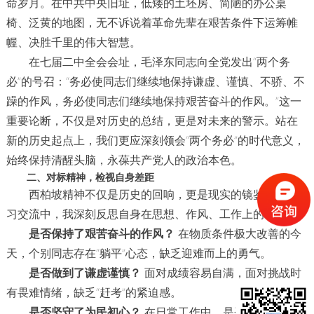
命岁月。在中共中央旧址，低矮的土坯房、简陋的办公桌
椅、泛黄的地图，无不诉说着革命先辈在艰苦条件下运筹帷
幄、决胜千里的伟大智慧。
在七届二中全会会址，毛泽东同志向全党发出“两个务
必”的号召：“务必使同志们继续地保持谦虚、谨慎、不骄、不
躁的作风，务必使同志们继续地保持艰苦奋斗的作风。”这一
重要论断，不仅是对历史的总结，更是对未来的警示。站在
新的历史起点上，我们更应深刻领会“两个务必”的时代意义，
始终保持清醒头脑，永葆共产党人的政治本色。
二、对标精神，检视自身差距
西柏坡精神不仅是历史的回响，更是现实的镜鉴。在学
习交流中，我深刻反思自身在思想、作风、工作上的不足：
是否保持了艰苦奋斗的作风？
在物质条件极大改善的今
天，个别同志存在“躺平”心态，缺乏迎难而上的勇气。
是否做到了谦虚谨慎？
面对成绩容易自满，面对挑战时
有畏难情绪，缺乏“赶考”的紧迫感。
是否坚守了为民初心？
在日常工作中，是否真正把群众