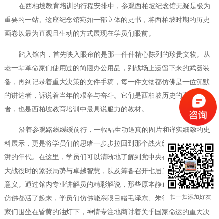
在
西柏坡教育培训
的行程安排中，参观西柏坡纪念馆无疑是极为
重要的一站。这座纪念馆宛如一部立体的史书，将西柏坡时期的历史
画卷以最为直观且生动的方式展现在学员们眼前。
踏入馆内，首先映入眼帘的是那一件件精心陈列的珍贵文物。从
老一辈革命家们使用过的简陋办公用品，到战场上遗留下来的武器装
备，再到记录着重大决策的文件手稿，每一件文物都仿佛是一位沉默
的讲述者，诉说着当年的艰辛与奋斗。它们是西柏坡历史的直接见证
者，也是
西柏坡教育培训
中最具说服力的教材。
沿着参观路线缓缓前行，一幅幅生动逼真的图片和详实细致的史
料展示，更是将学员们的思绪一步步拉回到那个战火纷飞却又激情澎
湃的年代。在这里，学员们可以清晰地了解到党中央在西柏坡指挥三
大战役时的紧张局势与卓越智慧，以及筹备召开七届二中全会的深远
意义。通过馆内专业讲解员的精彩解说，那些原本静止的图片和文字
扫一扫添加好友
仿佛都活了起来，学员们仿佛能亲眼目睹毛泽东、朱德等老一辈革命
家们围坐在昏黄的油灯下，神情专注地商讨着关乎国家命运的重大决